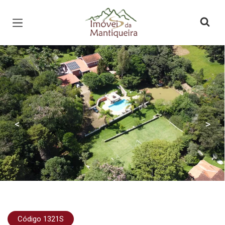
Página inicial
<
>
Código 1321S