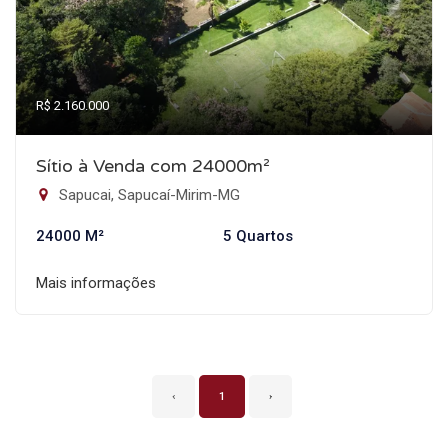
R$ 2.160.000
Sítio à Venda com 24000m²
Sapucai, Sapucaí-Mirim-MG
24000 M²
5 Quartos
Mais informações
‹
1
›