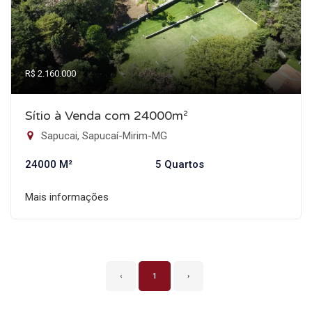
R$ 2.160.000
Sítio à Venda com 24000m²
Sapucai, Sapucaí-Mirim-MG
24000 M²
5 Quartos
Mais informações
‹
1
›