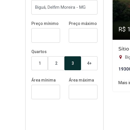
Preço mínimo
Preço máximo
R$ 
Síti
Quartos
Bi
1
2
3
4+
1930
Área mínima
Área máxima
Mais 