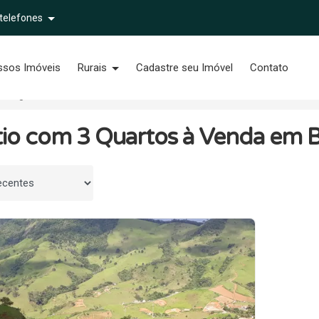
 telefones
ssos Imóveis
Rurais
Cadastre seu Imóvel
Contato
Biguá
3 Quartos
tio com 3 Quartos à Venda em B
 por