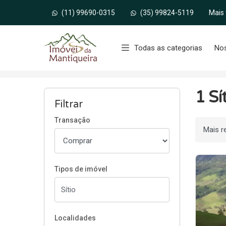
(11) 99690-0315
(35) 99824-5119
Mais
Página inicial
Todas as categorias
No
Início
Sítios à venda
Delfim Moreira/MG
1 Sí
Filtrar
Transação
Ordenar
Tipos de imóvel
Localidades