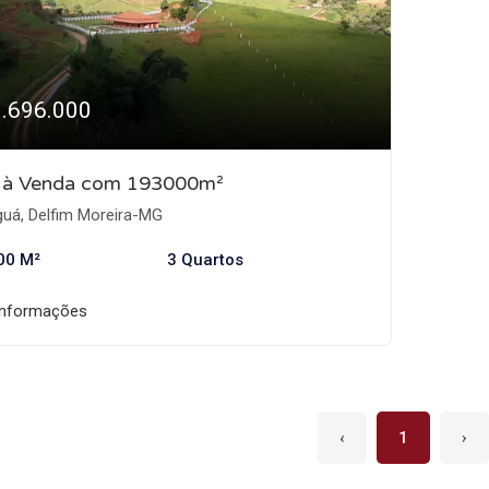
1.696.000
o à Venda com 193000m²
guá, Delfim Moreira-MG
00 M²
3 Quartos
informações
‹
1
›