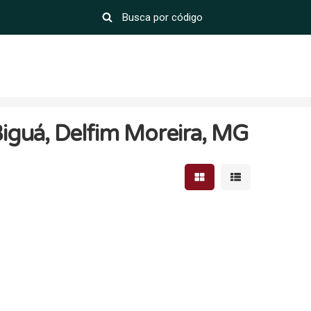
iguá, Delfim Moreira, MG
Mostrar resultados em 
Mostrar resultad