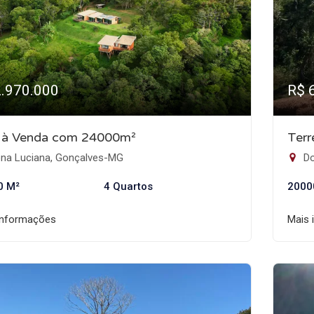
2.970.000
R$ 
o à Venda com 24000m²
Ter
na Luciana, Gonçalves-MG
Do
0 M²
4 Quartos
2000
informações
Mais 