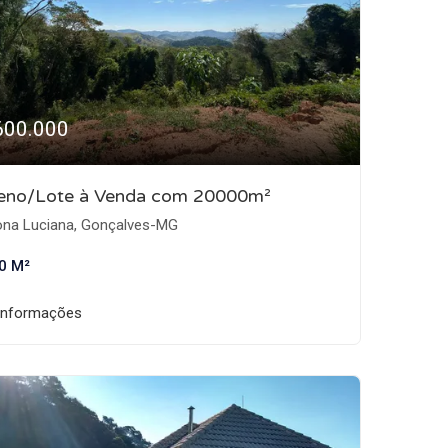
600.000
reno/Lote à Venda com 20000m²
na Luciana, Gonçalves-MG
0 M²
informações