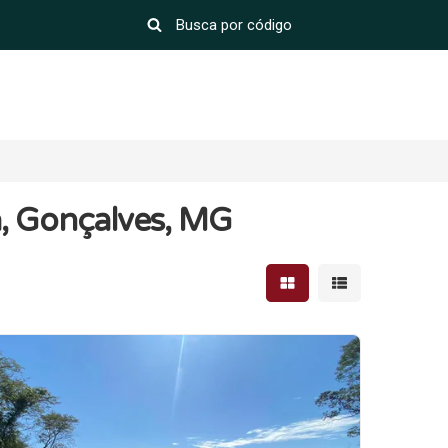
a, Gonçalves, MG
Mostrar resultados em 
Mostrar resultad