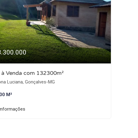
3.300.000
o à Venda com 132300m²
na Luciana, Gonçalves-MG
00 M²
informações