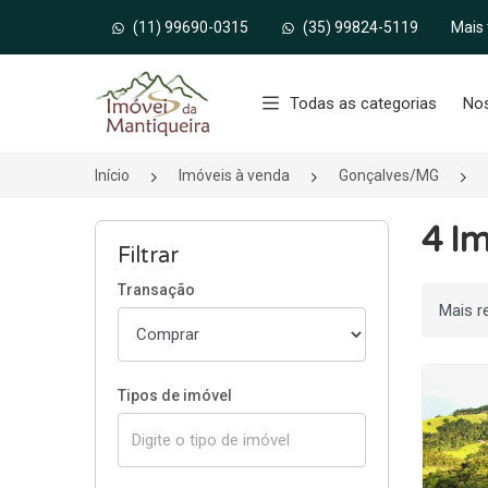
(11) 99690-0315
(35) 99824-5119
Mais
Página inicial
Todas as categorias
No
Início
Imóveis à venda
Gonçalves/MG
4 I
Filtrar
Transação
Ordenar
Tipos de imóvel