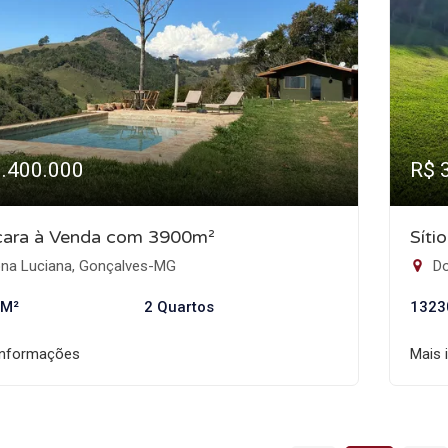
1.400.000
R$ 
ara à Venda com 3900m²
Síti
na Luciana, Gonçalves-MG
Do
 M²
2 Quartos
1323
informações
Mais 