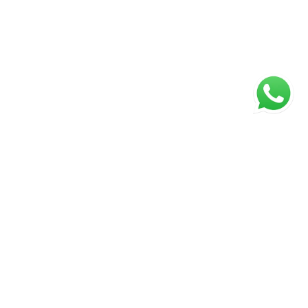
ágina inicial
RECI: 5886J-MG / 28587J-SP