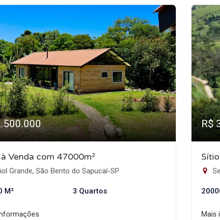
2.500.000
R$ 
o à Venda com 47000m²
Síti
iol Grande, São Bento do Sapucaí-SP
Se
0 M²
3 Quartos
2000
informações
Mais 