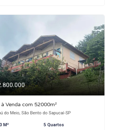
2.800.000
o à Venda com 52000m²
ú do Meio, São Bento do Sapucaí-SP
0 M²
5 Quartos