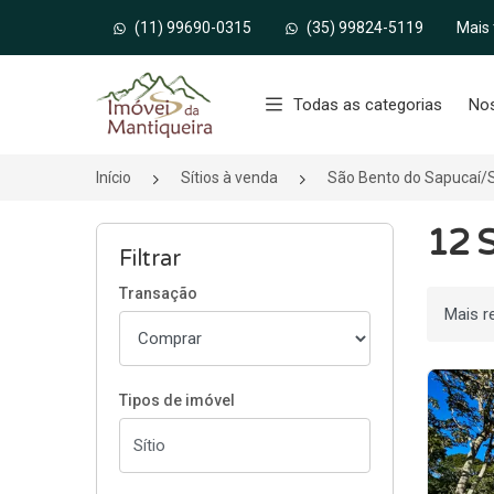
(11) 99690-0315
(35) 99824-5119
Mais
Página inicial
Todas as categorias
No
Início
Sítios à venda
São Bento do Sapucaí/
12 S
Filtrar
Transação
Ordenar
Tipos de imóvel