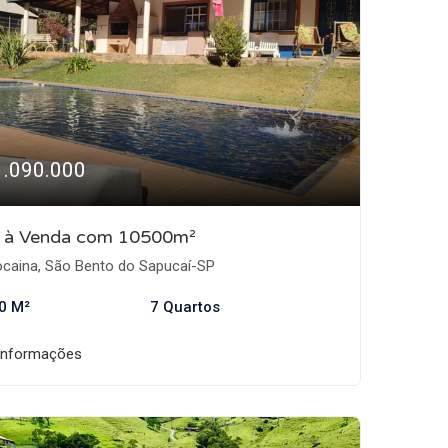
1.090.000
o à Venda com 10500m²
caina, São Bento do Sapucaí-SP
0 M²
7 Quartos
informações