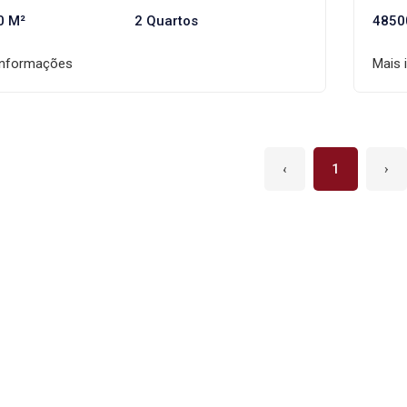
0 M²
2 Quartos
4850
informações
Mais 
‹
1
›