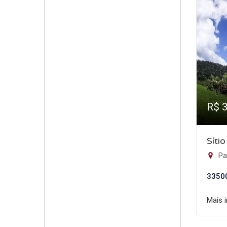
R$ 
Síti
Pa
3350
Mais 