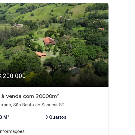
3.200.000
o à Venda com 20000m²
rrano, São Bento do Sapucaí-SP
0 M²
3 Quartos
informações