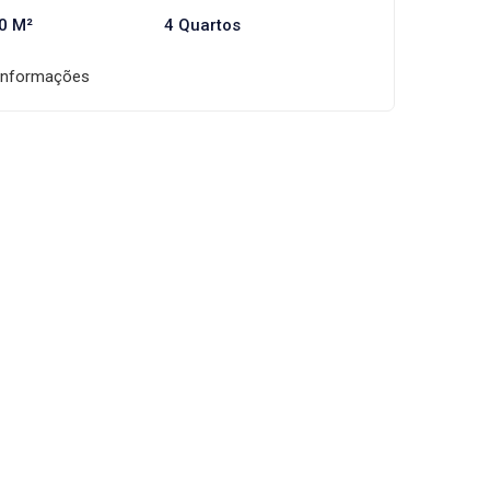
0 M²
4 Quartos
informações