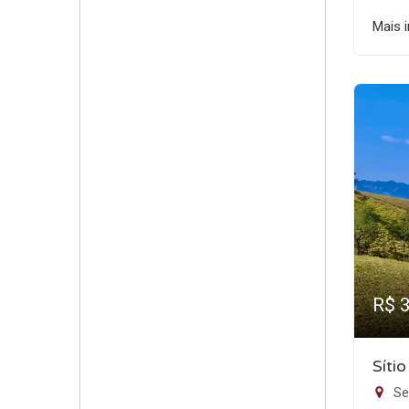
Mais 
R$ 
Síti
Se