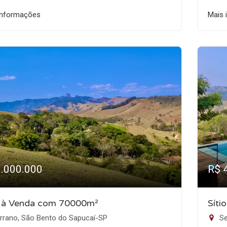
informações
Mais 
3.000.000
R$ 
o à Venda com 70000m²
Síti
rrano, São Bento do Sapucaí-SP
Se