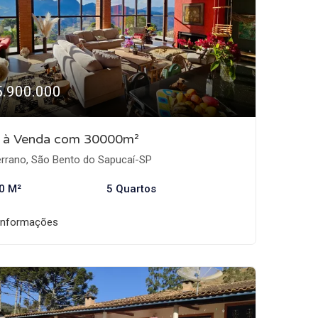
5.900.000
o à Venda com 30000m²
rrano, São Bento do Sapucaí-SP
0 M²
5 Quartos
informações