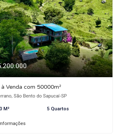
5.200.000
o à Venda com 50000m²
rrano, São Bento do Sapucaí-SP
0 M²
5 Quartos
informações