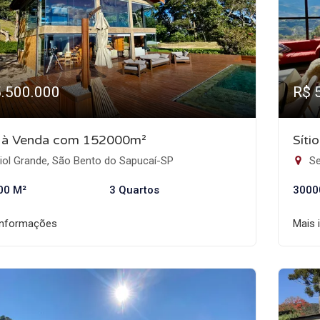
5.500.000
R$ 
o à Venda com 152000m²
Síti
iol Grande, São Bento do Sapucaí-SP
Se
00 M²
3 Quartos
3000
informações
Mais 