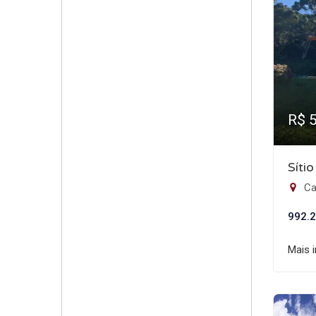
R$ 
Síti
Ca
992.2
Mais 