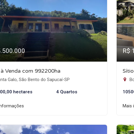
5.500.000
R$ 
o à Venda com 992200ha
Síti
nta Galo, São Bento do Sapucaí-SP
Bo
00,00 hectares
4 Quartos
1050
informações
Mais 