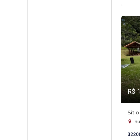
R$ 
Síti
Ru
3220