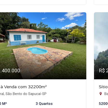
1.400.000
R$ 
o à Venda com 32200m²
Síti
ral, São Bento do Sapucaí-SP
Ba
0 M²
3 Quartos
5200