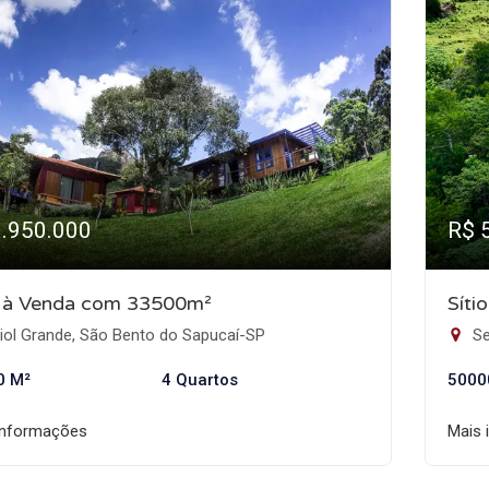
3.950.000
R$ 
o à Venda com 33500m²
Síti
iol Grande, São Bento do Sapucaí-SP
Se
0 M²
4 Quartos
5000
informações
Mais 