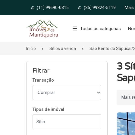
(11) 99690-0315
(35) 99824-5119
Mais
Página inicial
Todas as categorias
No
Início
Sítios à venda
São Bento do Sapucaí/
3 Sí
Filtrar
Sapu
Transação
Ordenar
Tipos de imóvel