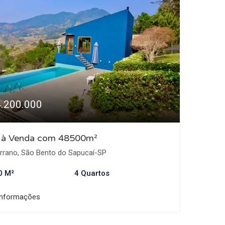
4.200.000
o à Venda com 48500m²
rrano, São Bento do Sapucaí-SP
0 M²
4 Quartos
informações