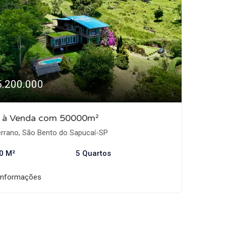
5.200.000
o à Venda com 50000m²
rrano, São Bento do Sapucaí-SP
0 M²
5 Quartos
informações