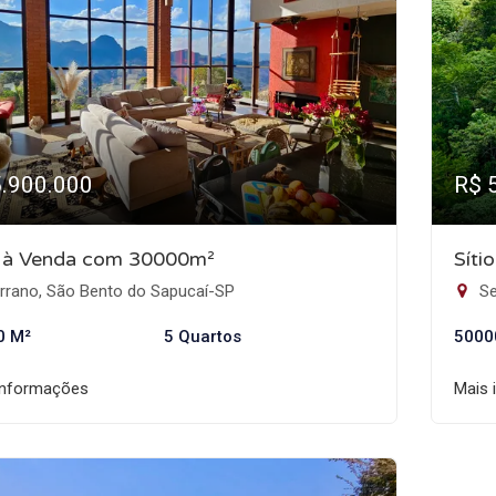
5.900.000
R$ 
o à Venda com 30000m²
Síti
rrano, São Bento do Sapucaí-SP
Se
0 M²
5 Quartos
5000
informações
Mais 