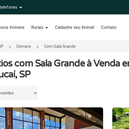
 telefones
ssos Imóveis
Rurais
Cadastre seu Imóvel
Contato
SP
Serrano
Com Sala Grande
tios com Sala Grande à Venda 
caí, SP
 por