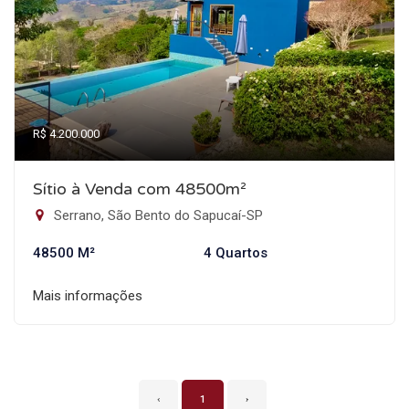
R$ 4.200.000
Sítio à Venda com 48500m²
Serrano, São Bento do Sapucaí-SP
48500 M²
4 Quartos
Mais informações
‹
1
›