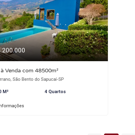
4.200.000
o à Venda com 48500m²
rrano, São Bento do Sapucaí-SP
0 M²
4 Quartos
informações