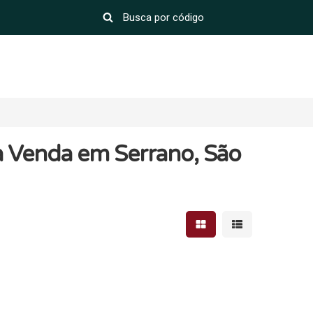
à Venda em Serrano, São
Mostrar resultados em 
Mostrar resultad