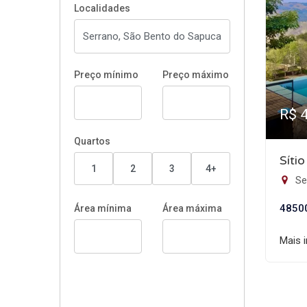
Localidades
Preço mínimo
Preço máximo
R$ 
Quartos
Síti
1
2
3
4+
Se
4850
Área mínima
Área máxima
Mais 