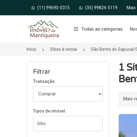
(11) 99690-0315
(35) 99824-5119
Mais
Página inicial
Todas as categorias
No
Início
Sítios à venda
São Bento do Sapucaí/
1 Sí
Filtrar
Ben
Transação
Ordenar
Tipos de imóvel