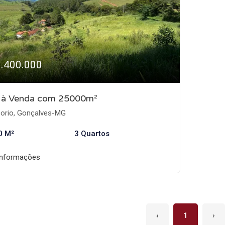
1.400.000
o à Venda com 25000m²
orio, Gonçalves-MG
0 M²
3 Quartos
informações
‹
1
›