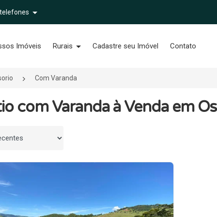
 telefones
ssos Imóveis
Rurais
Cadastre seu Imóvel
Contato
orio
Com Varanda
ítio com Varanda à Venda em Os
 por