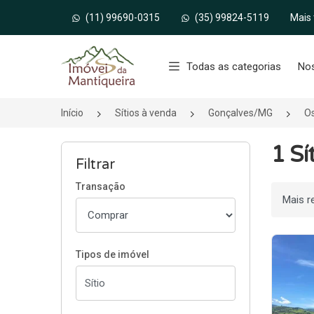
(11) 99690-0315
(35) 99824-5119
Mais
Página inicial
Todas as categorias
No
Início
Sítios à venda
Gonçalves/MG
Os
1 S
Filtrar
Transação
Ordenar
Tipos de imóvel