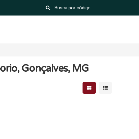
orio, Gonçalves, MG
Mostrar resultados em 
Mostrar resultad